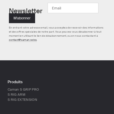
Newsletter
En entrant votre adresse email, vous acceptez de recevoir des informations
et des offres spéciales de notre part. Vous pouvez vous désabonner à tout
moment en utilisant le lien de désabonnement, ou en nous contactant à
contact@caman.swiss
.
Produits
Caman S GRIP PRO
S RIG ARM
S RIG EXTENSION