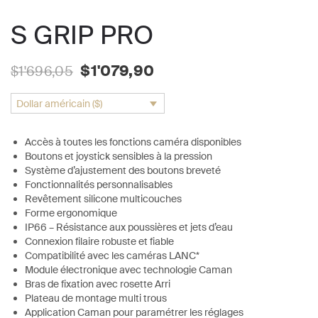
S GRIP PRO
Le
Le
$
1'079,90
$
1'696,05
prix
prix
Dollar américain ($)
initial
actuel
était :
est :
Accès à toutes les fonctions caméra disponibles
Boutons et joystick sensibles à la pression
$1'696,05.
$1'079,90.
Système d’ajustement des boutons breveté
Fonctionnalités personnalisables
Revêtement silicone multicouches
Forme ergonomique
IP66 – Résistance aux poussières et jets d’eau
Connexion filaire robuste et fiable
Compatibilité avec les caméras LANC*
Module électronique avec technologie Caman
Bras de fixation avec rosette Arri
Plateau de montage multi trous
Application Caman pour paramétrer les réglages