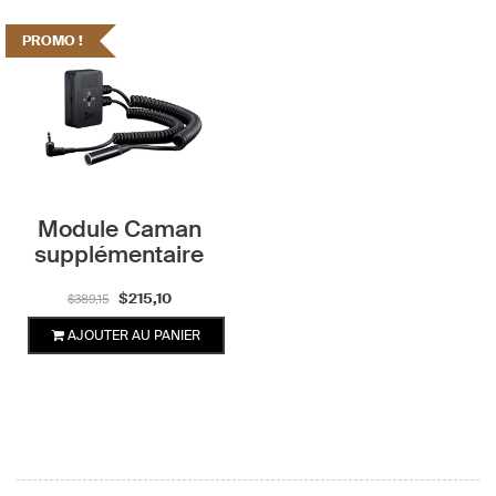
PROMO !
Module Caman
supplémentaire
Le
Le
$
215,10
$
389,15
prix
prix
AJOUTER AU PANIER
initial
actuel
était :
est :
$389,15.
$215,10.