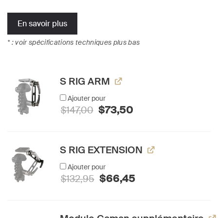
En savoir plus
* : voir spécifications techniques plus bas
S RIG ARM
Ajouter pour
Le
Le
$
73,50
$
147,00
prix
prix
initial
actuel
était :
est :
$147,00.
$73,50.
S RIG EXTENSION
Ajouter pour
Le
Le
$
66,45
$
132,95
prix
prix
initial
actuel
était :
est :
$132,95.
$66,45.